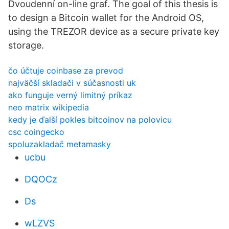
Dvoudenní on-line graf. The goal of this thesis is
to design a Bitcoin wallet for the Android OS,
using the TREZOR device as a secure private key
storage.
čo účtuje coinbase za prevod
najväčší skladači v súčasnosti uk
ako funguje verný limitný príkaz
neo matrix wikipedia
kedy je ďalší pokles bitcoinov na polovicu
csc coingecko
spoluzakladač metamasky
ucbu
DQOCz
Ds
wLZVS