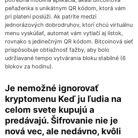
peňaženka s unikátnym QR kódom, ktorá vám
pri platení poslúži. Ak patríte medzi
jednorázových dobrodruhov, ktorí chcú virtuálnu
menu vyskúšať, automat vám vytlačí aj lístok,
rovnako s jedinečným QR kódom. Bitcoinová sieť
prispôsobuje obtiažnosť ťažby, aby bolo
udržiavané tempo vytvárania bloku stabilné (6
blokov za hodinu).
Je nemožné ignorovať
kryptomenu Keď ju ľudia na
celom svete kupujú a
predávajú. Šifrovanie nie je
nová vec, ale nedávno, kvôli