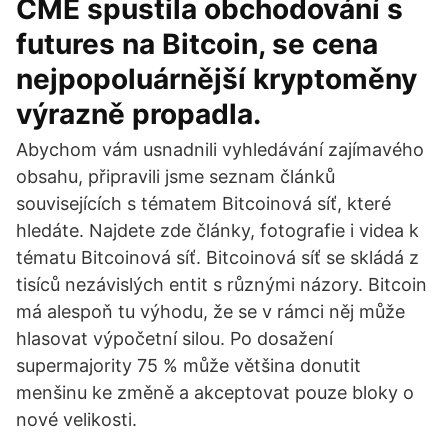
CME spustila obchodování s
futures na Bitcoin, se cena
nejpopoluárnější kryptoměny
výrazně propadla.
Abychom vám usnadnili vyhledávání zajímavého
obsahu, připravili jsme seznam článků
souvisejících s tématem Bitcoinová síť, které
hledáte. Najdete zde články, fotografie i videa k
tématu Bitcoinová síť. Bitcoinová síť se skládá z
tisíců nezávislých entit s různými názory. Bitcoin
má alespoň tu výhodu, že se v rámci něj může
hlasovat výpočetní silou. Po dosažení
supermajority 75 % může většina donutit
menšinu ke změně a akceptovat pouze bloky o
nové velikosti.