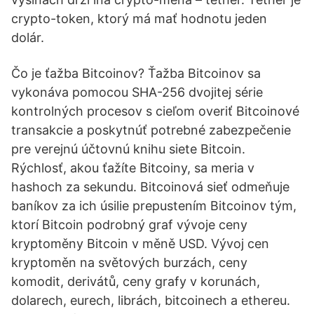
crypto-token, ktorý má mať hodnotu jeden
dolár.
Čo je ťažba Bitcoinov? Ťažba Bitcoinov sa
vykonáva pomocou SHA-256 dvojitej série
kontrolných procesov s cieľom overiť Bitcoinové
transakcie a poskytnúť potrebné zabezpečenie
pre verejnú účtovnú knihu siete Bitcoin.
Rýchlosť, akou ťažíte Bitcoiny, sa meria v
hashoch za sekundu. Bitcoinová sieť odmeňuje
baníkov za ich úsilie prepustením Bitcoinov tým,
ktorí Bitcoin podrobný graf vývoje ceny
kryptoměny Bitcoin v měně USD. Vývoj cen
kryptoměn na světových burzách, ceny
komodit, derivátů, ceny grafy v korunách,
dolarech, eurech, librách, bitcoinech a ethereu.