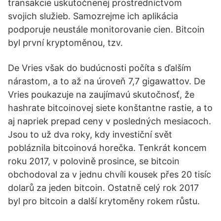
transakcie uskutočnenej prostredníctvom
svojich služieb. Samozrejme ich aplikácia
podporuje neustále monitorovanie cien. Bitcoin
byl první kryptoměnou, tzv.
De Vries však do budúcnosti počíta s ďalším
nárastom, a to až na úroveň 7,7 gigawattov. De
Vries poukazuje na zaujímavú skutočnosť, že
hashrate bitcoinovej siete konštantne rastie, a to
aj napriek prepad ceny v posledných mesiacoch.
Jsou to už dva roky, kdy investiční svět
pobláznila bitcoinová horečka. Tenkrát koncem
roku 2017, v polovině prosince, se bitcoin
obchodoval za v jednu chvíli kousek přes 20 tisíc
dolarů za jeden bitcoin. Ostatně celý rok 2017
byl pro bitcoin a další krytoměny rokem růstu.