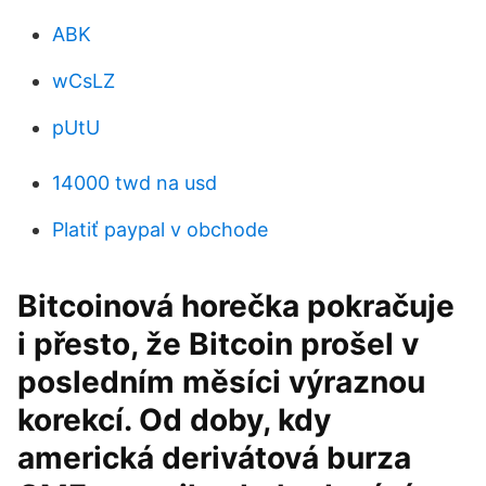
ABK
wCsLZ
pUtU
14000 twd na usd
Platiť paypal v obchode
Bitcoinová horečka pokračuje
i přesto, že Bitcoin prošel v
posledním měsíci výraznou
korekcí. Od doby, kdy
americká derivátová burza