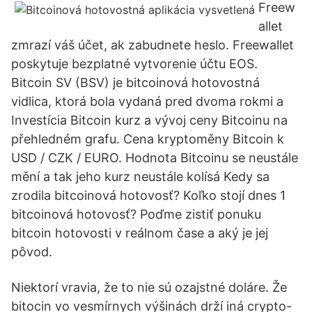
Freew
allet
zmrazí váš účet, ak zabudnete heslo. Freewallet
poskytuje bezplatné vytvorenie účtu EOS.
Bitcoin SV (BSV) je bitcoinová hotovostná
vidlica, ktorá bola vydaná pred dvoma rokmi a
Investícia Bitcoin kurz a vývoj ceny Bitcoinu na
přehledném grafu. Cena kryptoměny Bitcoin k
USD / CZK / EURO. Hodnota Bitcoinu se neustále
mění a tak jeho kurz neustále kolísá Kedy sa
zrodila bitcoinová hotovosť? Koľko stojí dnes 1
bitcoinová hotovosť? Poďme zistiť ponuku
bitcoin hotovosti v reálnom čase a aký je jej
pôvod.
Niektorí vravia, že to nie sú ozajstné doláre. Že
bitocin vo vesmírnych výšinách drží iná crypto-